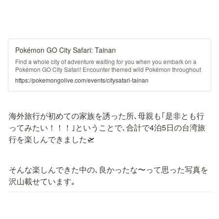
Pokémon GO City Safari: Tainan
Find a whole city of adventure waiting for you when you embark on a
Pokémon GO City Safari! Encounter themed wild Pokémon throughout
the entire city, complete City Safari-exclusive Special Research, and
https://pokemongolive.com/events/citysafari-tainan
explore the rich culture in and around Tainan!
海外旅行が初めての家族を誘った所､母親も｢是非とも行
ってみたい！！！｣ということで､合計で4泊5日の台湾旅
行を楽しんできました🛫
そんな楽しんできた中の､良かったな〜って思った写真を
沢山載せています｡