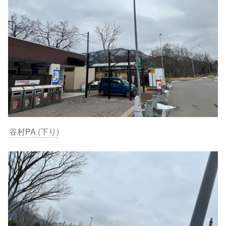
谷村PA (下り)