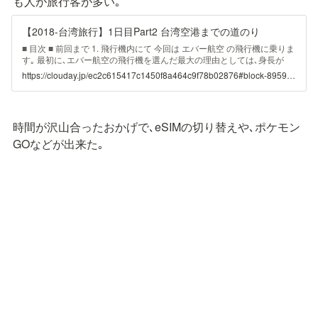
も人が旅行客が多い｡
【2018-台湾旅行】1日目Part2 台湾空港までの道のり
■ 目次 ■ 前回まで 1. 飛行機内にて 今回は エバー航空 の飛行機に乗りま
す｡ 最初に､エバー航空の飛行機を選んだ最大の理由としては､身長が
185cmでも膝が前の席に当たらない｡ 1.1. エバー航空とは?
https://clouday.jp/ec2c615417c1450f8a464c9f78b02876#block-895970ac1c1141d5a3400969278e802c
Vanessbooking – 投稿者自身による作品CC 表示-継承 4.0 リンクによる
参照元
時間が沢山合ったおかげで､eSIMの切り替えや､ポケモン
GOなどが出来た｡