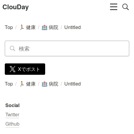
ClouDay
Top
/
健康
/
病院
/
Untitled
🏃🏻
🏥
Xでポスト
Top
/
健康
/
病院
/
Untitled
🏃🏻
🏥
Social
Twitter
Github