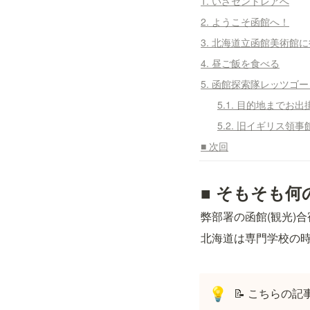
1. いざセントレアへ
2. ようこそ函館へ！
3. 北海道立函館美術館
4. 昼ご飯を食べる
5. 函館探索隊レッツゴー
5.1. 目的地までお
5.2. 旧イギリス領事
■ 次回
■ そもそも何
弊部署の函館(観光)合
北海道は専門学校の時
📝 こちらの
💡