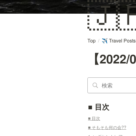
🇯
Top
/
Travel Posts
✈️
【2022/
■ 目次
■ 目次
■ そもそも何の会??