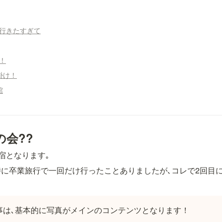
に行きたすぎて
！
出掛け！
館
の会??
宿となります｡
に卒業旅行で一回だけ行ったことありましたが､コレで2回目
記事は､基本的に写真がメインのコンテンツとなります！