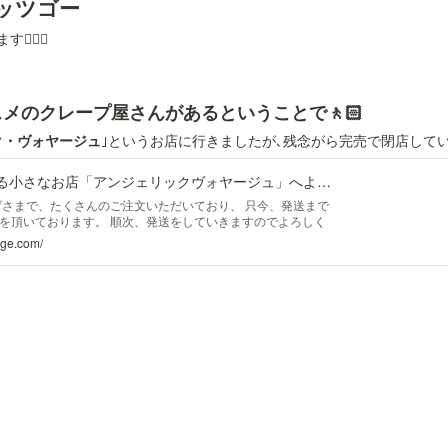
レッツゴー
🏻‍♂️
ススメのクレープ屋さんがあるということで🚶🏻
ク・ヴォヤージュ
｣というお店に行きましたが､残念がら完売で閉店して
函館の港と夜景が見える小さなお店「アンジェリックヴォヤージュ」へようこそ
げさまで、たくさんのご注文いただいており、 只今、発送まで
時間を頂いております。 順次、発送をしていきますのでよろしく
大変申し訳ありませんが、数の変更は、お受けしておりませ
age.com/
 【お知らせ：2022年8月1日から値段が変わります。】 ショ
) 1,650円 ショコラヴォヤージュ(12個入り)(ギフト包装A)
ジュ(12個入り)(ギフト包装B) 1,850円 注文するときに読んで
ージュのお話です。 小 さなケーキ 温 度にとってもデリケート
海道産の生クリームと 上質なガナッシュでできている小さな
てしまいますとケーキと 同じで当日中のお召し上がりになりま
るので食べる分だけ 冷蔵解凍するのがおすすめです。 お持ち運
は 無料の保冷剤と袋をご用意しております。 お持ち運びが2時
冷剤とバックをおすすめしております。 必要な方は備考欄にお
期限30分のアンジェリックヴォヤージュのクレープ ふんわり生
使ってます。 もっちもち生地 季 節 限 定メニュー 北海道産
卵から作ったもっちもちの生地。 フレッシュな生クリームと 旬
た。 出来立てのおいしさを是非一度ご賞味下さい。 マンゴー