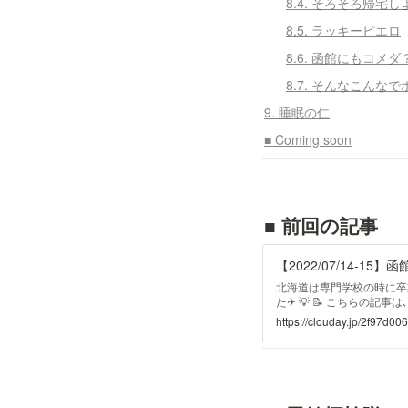
8.4. そろそろ帰宅
8.5. ラッキーピエロ
8.6. 函館にもコメダ
8.7. そんなこんな
9. 睡眠の仁
■ Coming soon
■ 前回の記事
【2022/07/14-15】函
北海道は専門学校の時に卒
た✈ 💡 📝 こちらの
ミュースカイに乗ったけど
https://clouday.jp/2f97d
は今回からInsta360 ON
直･･･ワクワクが止まらなかっ