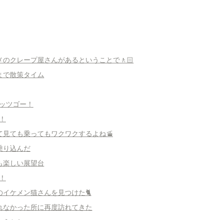
スメのクレープ屋さんがあるということで🚶🏻
間まで散策タイム
レッツゴー！
！
って見ても乗ってもワクワクするよね🚡
に乗り込んだ
ても楽しい展望台
！
ば｣のイケメン猫さんを見つけた🐈
が撮れなかった所に再度訪れてきた