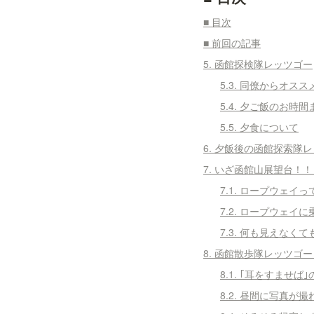
■ 目次
■ 前回の記事
5. 函館探検隊レッツゴー
5.3. 同僚からオス
5.4. 夕ご飯のお時
5.5. 夕食について
6. 夕飯後の函館探索隊
7. いざ函館山展望台！！
7.1. ロープウェイ
7.2. ロープウェイ
7.3. 何も見えなく
8. 函館散歩隊レッツゴー
8.1. ｢耳をすませ
8.2. 昼間に写真