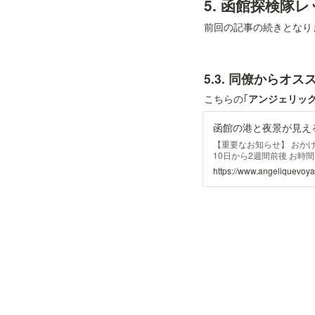
5. 函館探検隊
前回の記事の続きとなります🙇
5.3. 同僚からオ
こちらの｢
アンジェリッ
【重要なお知らせ】 おか
10日から2週間前後 お
お願い致します。 また、
https://www.angeliquevoy
ん。 ご了承くださいませ。
コラヴォヤージュ(12個入り
1,850円 ショコラヴォヤー
もらいたいショコラヴォヤ
ショコラヴォヤージュは北
ケーキなんです。 解凍し
す。 1箱に12個入ってい
びが30分から2時間の場合
間以上の場合は 有料の保
書き添えください。 賞味
クリームと季節のフルーツを
の生クリームと おいしい
のフルーツを包み込みまし