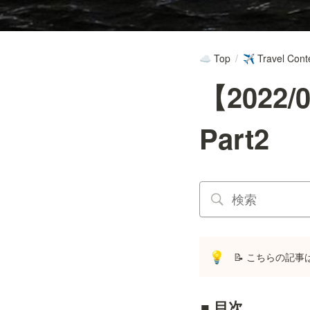
Top
/
Travel Cont
☁️
✈️
【2022
Part2
📝 こちらの記
💡
■ 目次