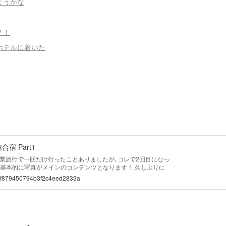
しようかな
？！
でホテルに着いた
館合宿 Part1
業旅行で一回だけ行ったことありましたが､コレで2回目になっ
記事は､基本的に写真がメインのコンテンツとなります！ 久しぶりに
も､追加料金360円で席の心配しなくて良いのは素晴らしい｡ 実
006f879450794b3f2c4eed2833a
E x2 を導入しています🌍 2019年11月ぶりの飛行機なので､正
た笑 ...