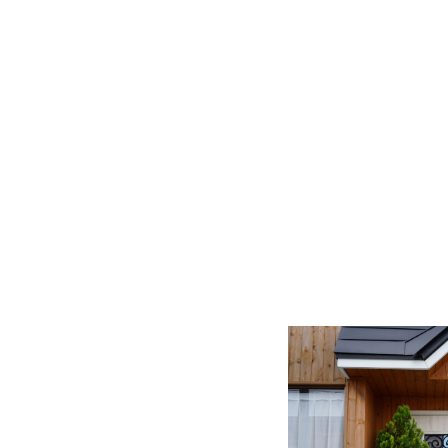
にブルーベリー 和栗にカ
す。 ■ 2022年7月8 
仲間入りしました！ ■ 2
」 が新しく仲間入りしました
イナップル と ココナツ 」
を更新しました。 ■ 20
ィーユ ・ピスタチオとフラ
レープを更新しました。 ■
ートケーキ』が新しく仲間入