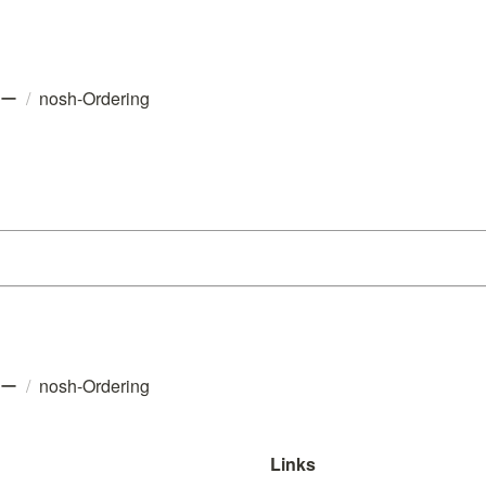
ュー
/
nosh-Ordering
ュー
/
nosh-Ordering
Links