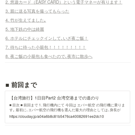
2. 悠遊カード（EASY CARD）という電子マネーが有ります！
3. 親に送る写真を撮ってもらった
4. 竹が生えてました｡
5. 地下鉄の中は綺麗
6. ホテルにチェックインして､いざ夜ご飯！
7. 待ちに待った小籠包！！！！！！！！！
8. 夜ご飯の小籠包も食べたので､夜市に散歩へ
■ 前回まで
【台湾旅行】1日目Part2 台湾空港までの道のり
■ 目次 ■ 前回まで 1. 飛行機内にて 今回は エバー航空 の飛行機に乗りま
す｡ 最初に､エバー航空の飛行機を選んだ最大の理由としては､身長が
185cmでも膝が前の席に当たらない｡ 1.1. エバー航空とは?
https://clouday.jp/a04a6b8c81b5476ca40082691ee2dc10
Vanessbooking - 投稿者自身による作品CC 表示-継承 4.0 リンクによる
参照元