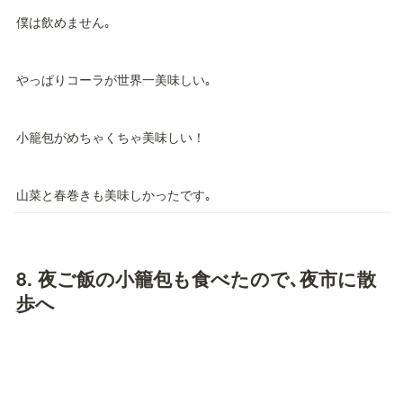
僕は飲めません｡
やっぱりコーラが世界一美味しい｡
小籠包がめちゃくちゃ美味しい！
山菜と春巻きも美味しかったです｡
8. 
夜ご飯の小籠包も食べたので､夜市に散
歩へ
ライトアップされた 
松山慈祐宮
 は綺麗でした｡肉眼が見るのが一
番ですね｡