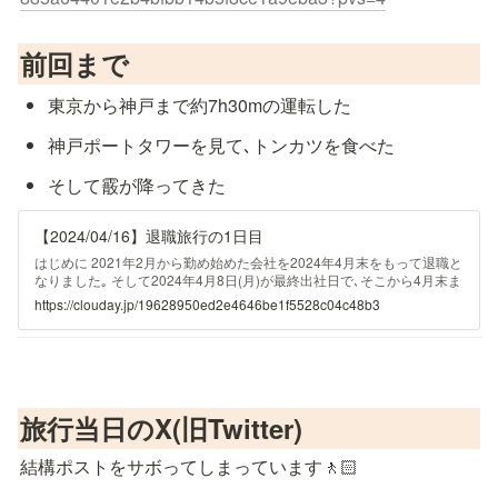
前回まで
東京から神戸まで約7h30mの運転した
神戸ポートタワーを見て､トンカツを食べた
そして霰が降ってきた
【2024/04/16】退職旅行の1日目
はじめに 2021年2月から勤め始めた会社を2024年4月末をもって退職と
なりました｡ そして2024年4月8日(月)が最終出社日で､そこから4月末ま
では有給消化期間中で時間があるため､前々から訪れたかった所に行っ
https://clouday.jp/19628950ed2e4646be1f5528c04c48b3
たりしてきました｡ 一応は海外旅行も検討をしていましたが､国籍の帰
化申請をしている最中で､出入国の履歴
旅行当日のX(旧Twitter)
結構ポストをサボってしまっています🚶🏻