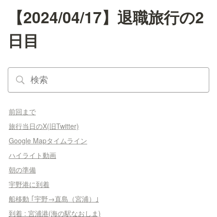
【2024/04/17】退職旅行の2
日目
前回まで
旅行当日のX(旧Twitter)
Google Mapタイムライン
ハイライト動画
朝の準備
宇野港に到着
船移動 ｢宇野→直島（宮浦）｣
到着 : 宮浦港(海の駅なおしま)