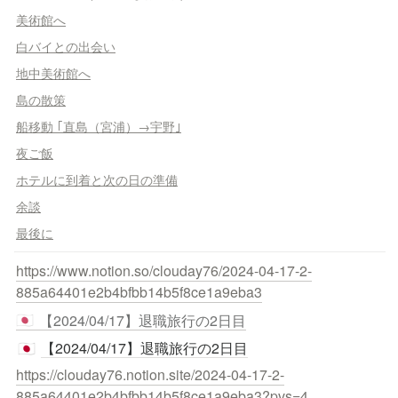
美術館へ
白バイとの出会い
地中美術館へ
島の散策
船移動 ｢直島（宮浦）→宇野｣
夜ご飯
ホテルに到着と次の日の準備
余談
最後に
https://www.notion.so/clouday76/2024-04-17-2-
885a64401e2b4bfbb14b5f8ce1a9eba3
【2024/04/17】退職旅行の2日目
🇯🇵
【2024/04/17】退職旅行の2日目
🇯🇵
https://clouday76.notion.site/2024-04-17-2-
885a64401e2b4bfbb14b5f8ce1a9eba3?pvs=4