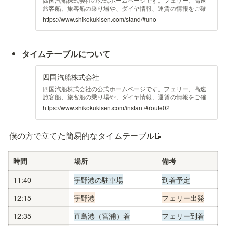
旅客船、旅客船の乗り場や、ダイヤ情報、運賃の情報をご確
認いただけます。
https://www.shikokukisen.com/stand/#uno
タイムテーブルについて
四国汽船株式会社
四国汽船株式会社の公式ホームページです。フェリー、高速
旅客船、旅客船の乗り場や、ダイヤ情報、運賃の情報をご確
認いただけます。
https://www.shikokukisen.com/instant/#route02
僕の方で立てた簡易的なタイムテーブル📝
時間
場所
備考
11:40
宇野港の駐車場
到着予定
12:15
宇野港
フェリー出発
12:35
直島港（宮浦）着
フェリー到着