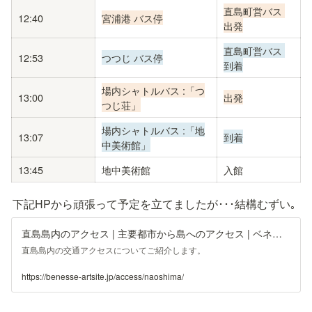
直島町営バス 
12:40
宮浦港 バス停
出発
直島町営バス 
12:53
つつじ バス停
到着
場内シャトルバス :「つ
13:00
出発
つじ荘」
場内シャトルバス :「地
13:07
到着
中美術館」
13:45
地中美術館
入館
下記HPから頑張って予定を立てましたが･･･結構むずい｡
直島島内のアクセス | 主要都市から島へのアクセス | ベネッセアートサイト直島
直島島内の交通アクセスについてご紹介します。
https://benesse-artsite.jp/access/naoshima/