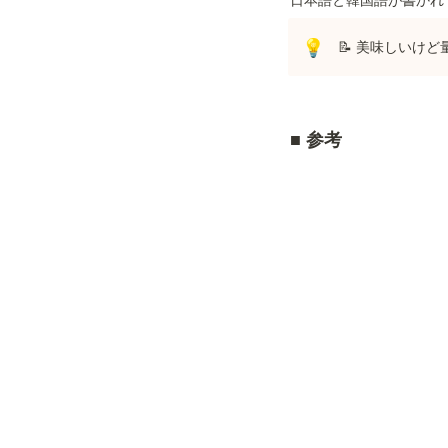
📝 美味しいけ
💡
■ 
参考