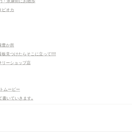
東門・永康街にお散歩
のタピオカ
て緑豊か所
る看板見つけたらそこに立って!!!!
セサリーショップ店
ートムービー
いて書いていきます｡