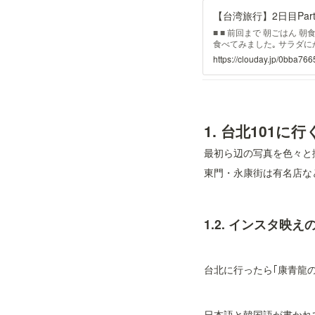
【台湾旅行】2日目Par
■ ■ 前回まで 朝ごはん
食べてみました｡ サラダに
人的な感想としては､欧米の
https://clouday.jp/0bba
龍山寺へ いざ地下鉄に乗り
1. 
台北101に
最初ら辺の写真を色々と
東門・永康街は有名店な
1.2. 
インスタ映え
台北に行ったら｢康青龍
日本語と韓国語が書かれ