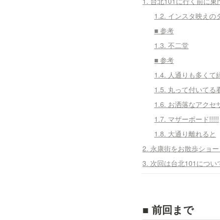
1. 台北101に行く前に
1.2. インスタ映え
■ 参考
1.3. 不二堂
■ 参考
1.4. 人通りも多く
1.5. 丸って付いて
1.6. お洒落なアク
1.7. マザーボード!!!!!
1.8. 大通り離れると
2. 永康街をお散歩ショ
3. 次回は台北101につ
■ 前回まで