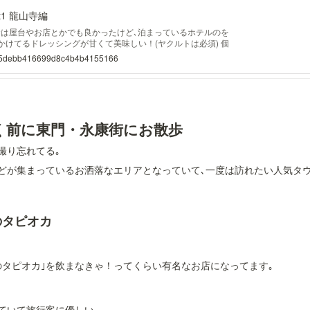
t1 龍山寺編
 朝食は屋台やお店とかでも良かったけど､泊まっているホテルのを
かけてるドレッシングが甘くて美味しい！(ヤクルトは必須) 個
方々がかなり居た気がします｡ 2. 人が違えばメニューも違う
7665debb416699d8c4b4b4155166
込む 悠遊カードまたは､
行く前に東門・永康街にお散歩
撮り忘れてる｡
どが集まっているお洒落なエリアとなっていて､一度は訪れたい人気タウ
のタピオカ
のタピオカ｣を飲まなきゃ！ってくらい有名なお店になってます｡
ていて旅行客に優しい｡