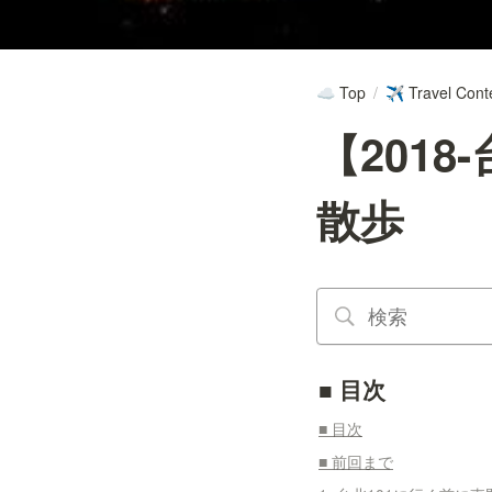
Top
/
Travel Cont
☁️
✈️
【2018
散歩
■ 目次
■ 目次
■ 前回まで