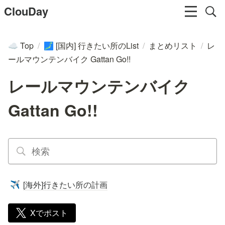
ClouDay
Top
/
[国内] 行きたい所のList
/
まとめリスト
/
レ
☁️
🗾
ールマウンテンバイク Gattan Go!!
レールマウンテンバイク
Gattan Go!!
[海外]行きたい所の計画
✈️
Xでポスト