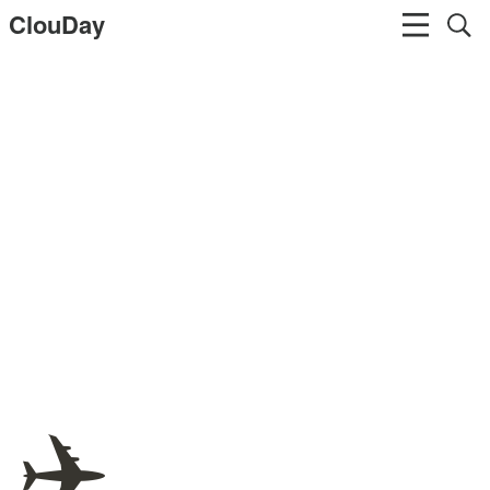
ClouDay
✈️