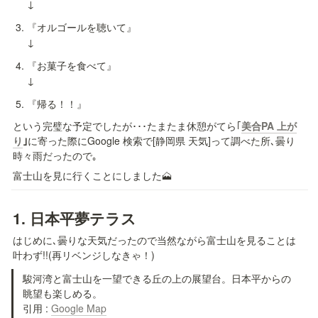
↓
『オルゴールを聴いて』

↓
『お菓子を食べて』

↓
『帰る！！』
という完璧な予定でしたが･･･たまたま休憩がてら｢
美合PA 上が
り
｣
に寄った際にGoogle 検索で[静岡県 天気]って調べた所､曇り
時々雨だったので｡
富士山を見に行くことにしました🗻
1. 日本平夢テラス 
はじめに､曇りな天気だったので当然ながら富士山を見ることは
叶わず!!(再リベンジしなきゃ！)
駿河湾と富士山を一望できる丘の上の展望台。日本平からの
眺望も楽しめる。

引用 : 
Google Map