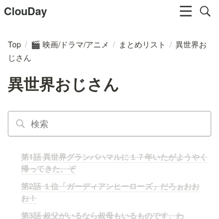
ClouDay
Top
/
映画/ドラマ/アニメ
/
まとめリスト
/
異世界お
🎬
じさん
異世界おじさん
第1話 異世界グランバハマルに１７年いたがようやく
帰ってきた、ぞ
第2話 １位「ガーディアンヒーローズ」だろぉおお
お！
第3話 叔父がいるなら叔母もいるものです、わ