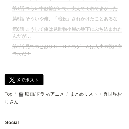
第4話 つらい中お前がいて、支えてくれてよかった
第5話 そういや俺、「暗殺」されかけたことあるな
第6話 こうして俺は見世物小屋の地下にぶち込まれた
んだが…
第7話 見てのとおりＳＥＧＡのゲームは人生の役に立
つんだ！
Xでポスト
Top
/
映画/ドラマ/アニメ
/
まとめリスト
/
異世界お
🎬
じさん
Social