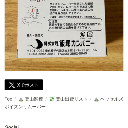
Xでポスト
Top
/
登山関連
/
登山出費リスト
/
ヘッセルズ
⛰️
💸
⛰️
ポイズンリムーバー
Social