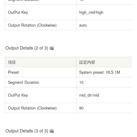
OutPut Key
high_mid/high
Output Rotation (Clockwise)
auto
Output Details (2 of 3) 編
項目
設定内容
Preset
System preset: HLS 1M
Segment Duration
10
OutPut Key
mid_dir/mid
Output Rotation (Clockwise)
90
Output Details (3 of 3) 編