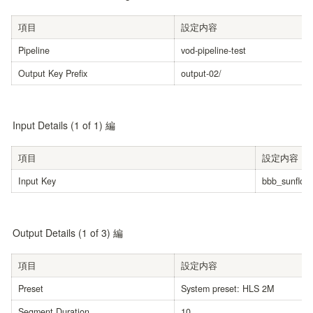
項目
設定内容
Pipeline
vod-pipeline-test
Output Key Prefix
output-02/
Input Details (1 of 1) 編
項目
設定内容
Input Key
bbb_sunflow
Output Details (1 of 3) 編
項目
設定内容
Preset
System preset: HLS 2M
Segment Duration
10