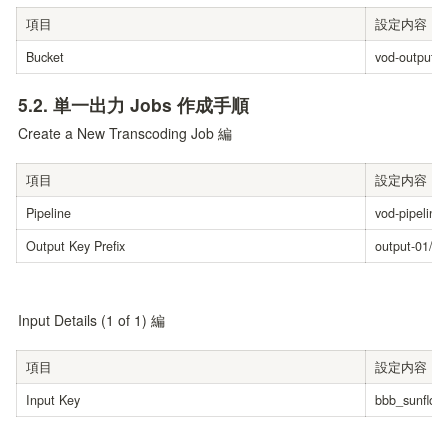
項目
設定内容
Bucket
vod-output-0
5.2. 
単一出力 Jobs 作成手順
Create a New Transcoding Job 編
項目
設定内容
Pipeline
vod-pipeline-
Output Key Prefix
output-01/
Input Details (1 of 1) 編
項目
設定内容
Input Key
bbb_sunflow