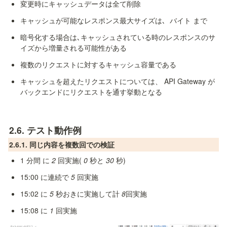
変更時にキャッシュデータは全て削除
キャッシュが可能なレスポンス最大サイズは､ 
 バイト まで
暗号化する場合は､キャッシュされている時のレスポンスのサ
イズから増量される可能性がある
複数のリクエストに対するキャッシュ容量である
キャッシュを超えたリクエストについては、 API Gateway が
バックエンドにリクエストを通す挙動となる
2.6. テスト動作例
2.6.1. 同じ内容を複数回での検証
1 分間 に 
2
 回実施( 
0
 秒と 
30
 秒)
15:00 に連続で 
5
 回実施
15:02 に 
5
 秒おきに実施して計 
8
回実施
15:08 に 
1
 回実施