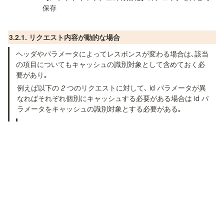
保存
3.2.1. リクエスト内容が動的な場合
ヘッダやパラメータによってレスポンスが変わる場合は､該当
の項目についてもキャッシュの識別対象として含めておく必
要があり｡
例えば以下の 
2
 つのリクエストに対して､ id パラメータが異
なればそれぞれ個別にキャッシュする必要がある場合は id パ
ラメータをキャッシュの識別対象とする必要がある｡
参考先 : AWS 公式ドキュメント メソッドパラメータまた
は統合パラメータをキャッシュキーとして使用して、キ
ャッシュされたレスポンスにインデックスを付ける
AWS マネジメントコンソールから【API Gateway】を選択
該当の API を選択
左側のツリーから該当【リソース】→【GET メソッド】
→【メソッドリクエスト】を選択