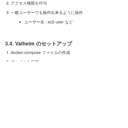
アクセス権限を付与
一般ユーザーでも操作出来るように操作
ユーザー名 : ec2-user など
3.4. 
Valheim のセットアップ
docker-compose ファイルの作成
ファイルを定義
現時点の Tree 構造
詳しい項目に対する説明は 
mbround18/valheim-docker
 リポジト
リを確認｡
4. 
valheim Server 起動コマンド
起動コマンド