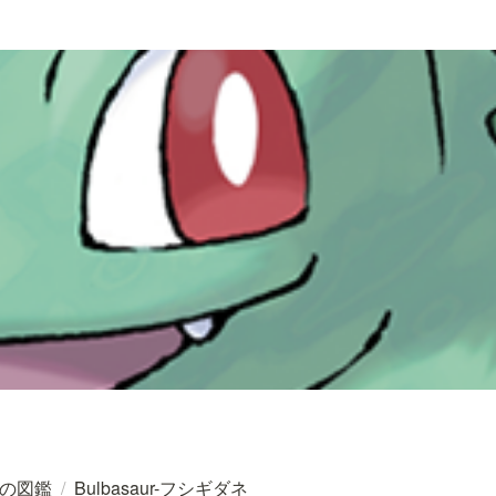
の図鑑
/
Bulbasaur-フシギダネ