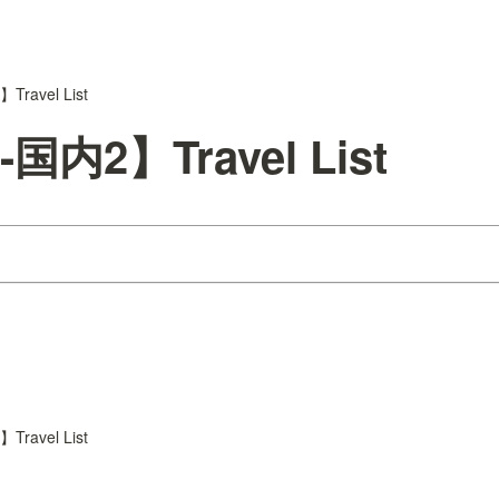
avel List
内2】Travel List
avel List