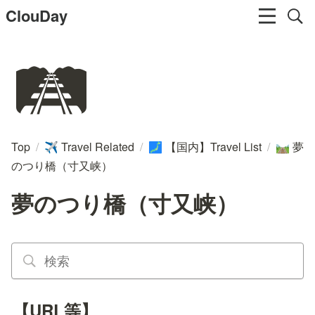
ClouDay
🛤️
Top
/
Travel Related
/
【国内】Travel List
/
夢
✈️
🗾
🛤️
のつり橋（寸又峡）
夢のつり橋（寸又峡）
【URL等】