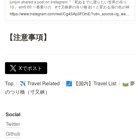
junjun shared a post on Instagram: "「死ぬまでに渡りたい世界の吊り
10」 am5:00 一番乗りの #寸又峡夢の吊り橋 刻々と変わる湖の色が神
秘的すぎる💙💚✨ 10往復はしたネ🌈 #寸又峡 #静岡". Follow
https://www.instagram.com/reel/Cg4SAp3FOmE/?utm_source=ig_web_copy_link
their account to see 411 posts.
【注意事項】
Xでポスト
Top
/
Travel Related
/
【国内】Travel List
/
夢
✈️
🗾
🛤️
のつり橋（寸又峡）
Social
Twitter
Github