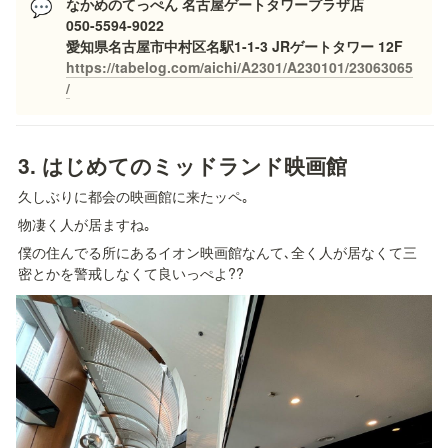
なかめのてっぺん 名古屋ゲートタワープラザ店

💬
050-5594-9022

https://tabelog.com/aichi/A2301/A230101/23063065
/
3. 
はじめてのミッドランド映画館
久しぶりに都会の映画館に来たッペ｡
物凄く人が居ますね｡
僕の住んでる所にあるイオン映画館なんて､全く人が居なくて三
密とかを警戒しなくて良いっぺよ??