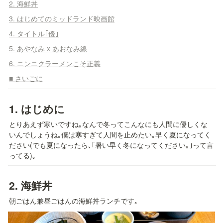
2. 海鮮丼
3. はじめてのミッドランド映画館
4. タイトル｢優｣
5. あやなみ x あおなみ線
6. ニンニクラーメンこそ正義
■ さいごに
1. 
はじめに
とりあえず寒いですね｡なんで冬ってこんなにも人間に優しくな
いんでしょうね｡僕は寒すぎて人間を止めたい｡早く夏になってく
ださい(でも夏になったら､｢暑い早く冬になってください｡｣って言
ってる)｡
2. 
海鮮丼
朝ごはん兼昼ごはんの海鮮丼ランチです｡