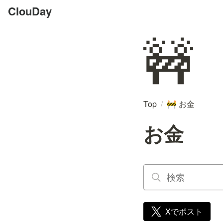
ClouDay
🚧
Top
/
お金
🚧
お金
Xでポスト