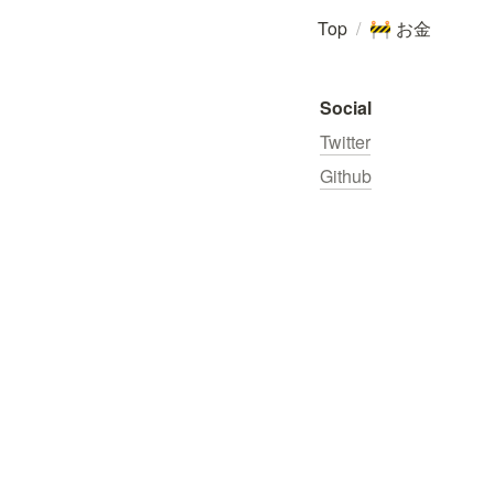
Top
/
お金
🚧
Social
Twitter
Github