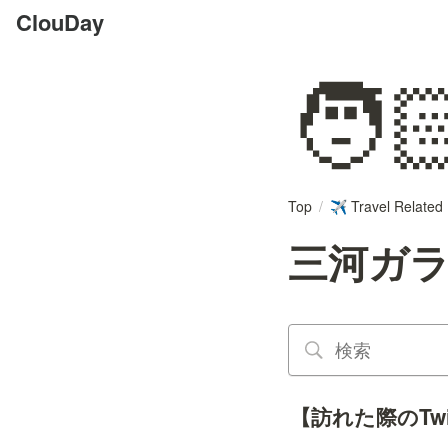
ClouDay
🧑
Top
/
Travel Related
✈️
三河ガ
【訪れた際のTwit