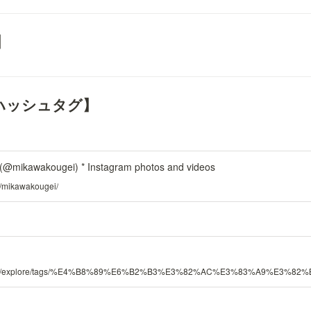
】
mのハッシュタグ】
wakougei) * Instagram photos and videos
m/mikawakougei/