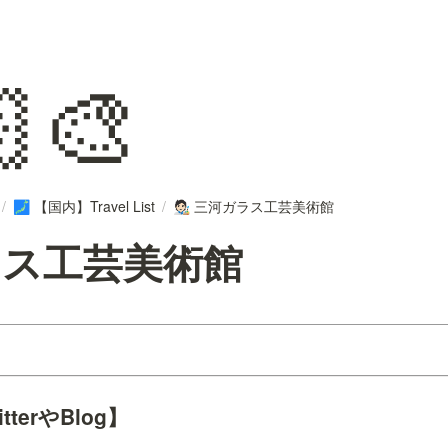
‍🎨
/
【国内】Travel List
/
三河ガラス工芸美術館
🗾
🧑🏻‍🎨
ラス工芸美術館
terやBlog】