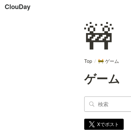
ClouDay
🚧
Top
/
ゲーム
🚧
ゲーム
Xでポスト