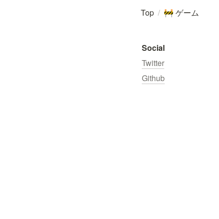
Top
/
ゲーム
🚧
Social
Twitter
Github