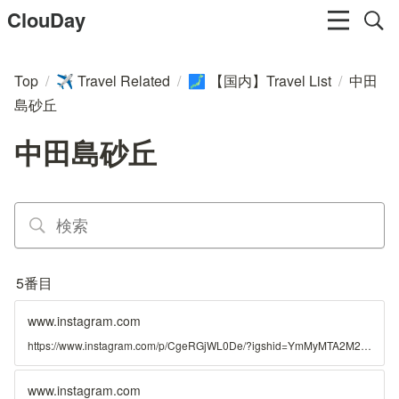
ClouDay
Top
/
Travel Related
/
【国内】Travel List
/
中田
✈️
🗾
島砂丘
中田島砂丘
5番目
www.instagram.com
https://www.instagram.com/p/CgeRGjWL0De/?igshid=YmMyMTA2M2Y%3D
www.instagram.com