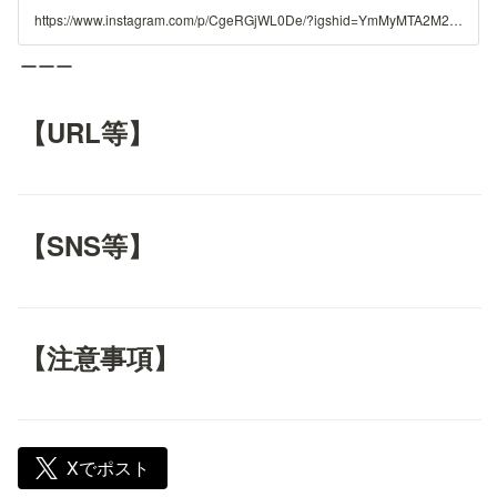
https://www.instagram.com/p/CgeRGjWL0De/?igshid=YmMyMTA2M2Y%3D
ーーー
【URL等】
【SNS等】
【注意事項】
Xでポスト