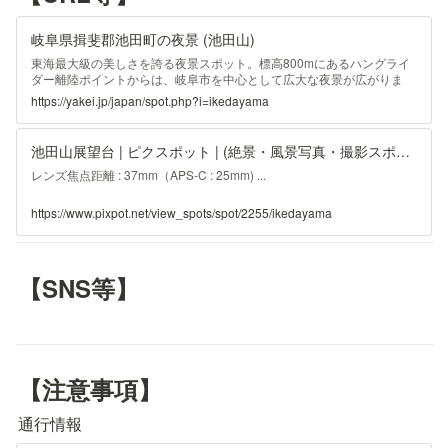
岐阜県揖斐郡池田町の夜景 (池田山)
東海最大級の美しさを誇る夜景スポット。標高800mにあるハングライ
ダー離陸ポイントからは、岐阜市を中心として広大な夜景が広がりま
す。 ドライブ 比較的快適な山道や湾岸ドライブも楽しめる デート
https://yakei.jp/japan/spot.php?i=ikedayama
雰囲気もアクセスも良く女性に喜ばれる 室内 エアコンなど効いた快
適な環境 穴場 アクセス簡単で夜景独占 or アクセス困難だけど極上
夜景 ...
池田山展望台 | ピクスポット | (絶景・風景写真・撮影スポット・撮影ガイド・カメラの使い方)
レンズ焦点距離 : 37mm（APS-C : 25mm) ...
https://www.pixpot.net/view_spots/spot/2255/ikedayama
【SNS等】
【注意事項】
通行情報