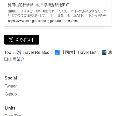
池田山通行情報 | 岐阜県揖斐郡池田町
池田山山頂道路は、通行可能です。 ただし、以下の2点の規制を行って
いますのでご注意願います。 （1）現在、池田山入口ゲートから約1km
付近で、池田山山頂道路（林道）工事を行っています。 工事区間
https://www.town.gifu-ikeda.lg.jp/0000000193.html
は、 時間規制で「通行止め」です。 （日曜日は除く） 規制時間： 8
時00分～10時00分 10時30分～12時00分
13時00分～15時00分 15時30分～
17時00分 （2） 毎週土曜日の21時00分から翌5時00分までの
Xでポスト
間は、道路の安全確保のため「通行止め」です。 皆さんのご理解、ご
協力をお願い申し上げます。 池田山道路は 林道であるため、 落石、倒
木 等に十分気を付けてください。 山頂までの道路は、ほぼ全区間に渡
Top
/
Travel Related
/
【国内】Travel List
/
池
り地形により 携帯電話が通話不能となっていますので、通行される場
✈️
🗾
🌃
合は天候、対向車、動物（シカ・クマ）、路面などのあらゆる面に注意
田山展望台
して走行してください。 降雪時など路面凍結の危険が予想される場
合、一時的に通行止めにする場合があります。 大雨時や台風接近に伴
う落石などの危険が予想される場合は、緊急に通行止めにする場合があ
ります。 警報・注意報発令時は、通行を自粛してください。
Social
Twitter
Github
Links
Blog Top