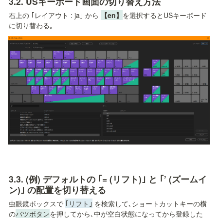
3.2. 
USキーボード画面の切り替え方法
右上の ｢レイアウト : ja｣ から 
【en】
を選択するとUSキーボード
に切り替わる｡
3.3. 
(例) デフォルトの ｢= (リフト)｣ と ｢’ (ズームイ
ン)｣ の配置を切り替える
虫眼鏡ボックスで 
｢リフト｣
 を検索して､ショートカットキーの横
の
バツボタン
を押してから､中が空白状態になってから登録した