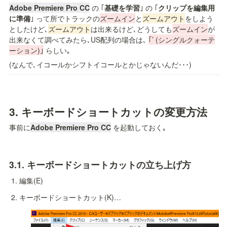
Adobe Premiere Pro CC
の ｢
基礎を学習
｣ の ｢
クリップを編集用
に準備
｣ って所でトラックの
ズームイン
と
ズームアウト
をしよう
としたけど､
ズームアウト
は出来るけど､どうしても
ズームイン
が
出来なくて調べてみたら､US配列の場合は､ 
｢’ (シングルクォーテ
ーション)｣
 らしい｡
(なんで､イコールかシフトイコールとかじゃないんだ･･･)
3. 
キーボードショートカットの変更方法
事前に
Adobe Premiere Pro CC
 を起動しておく｡
3.1. 
キーボードショートカットの立ち上げ方
編集(E)
キーボードショートカット(K)…