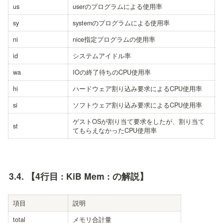
us
userのプログラムによる使用率
sy
systemのプログラムによる使用率
ni
nice指定プログラムの使用率
id
システムアイドル率
wa
IOの終了待ちのCPU使用率
hi
ハードウェア割り込み要求によるCPU使用率
si
ソフトウェア割り込み要求によるCPU使用率
ゲストOSが割り当て要求をしたが、割り当て
st
てもらえなかったCPU使用率
3.4. 
【4行目 : KiB Mem : の解説】
項目
説明
total
メモリ合計量