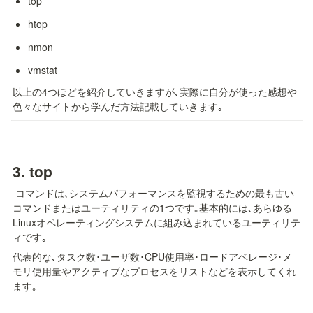
top
htop
nmon
vmstat
以上の4つほどを紹介していきますが､実際に自分が使った感想や
色々なサイトから学んだ方法記載していきます｡
3. 
top
 コマンドは､システムパフォーマンスを監視するための最も古い
コマンドまたはユーティリティの1つです｡基本的には､あらゆる
Linuxオペレーティングシステムに組み込まれているユーティリテ
ィです｡
代表的な､タスク数･ユーザ数･CPU使用率･ロードアベレージ･メ
モリ使用量やアクティブなプロセスをリストなどを表示してくれ
ます｡