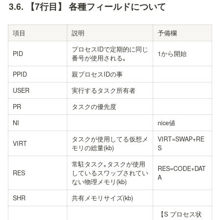
3.6. 
【7行目】 各種フィールドについて
項目
説明
予備欄
プロセスIDで定期的に同じ
PID
1から開始
番号が使用される｡
PPID
親プロセスIDの事
USER
実行するタスク所有者
PR
タスクの優先度
NI
nice値
タスクが使用してる仮想メ
VIRT=SWAP+RE
VIRT
モリの総量(kb)
S
常駐タスク｡タスクが使用
RES=CODE+DAT
RES
しているスワップされてい
A
ない物理メモリ(kb)
SHR
共有メモリサイズ(kb)
【S プロセス状