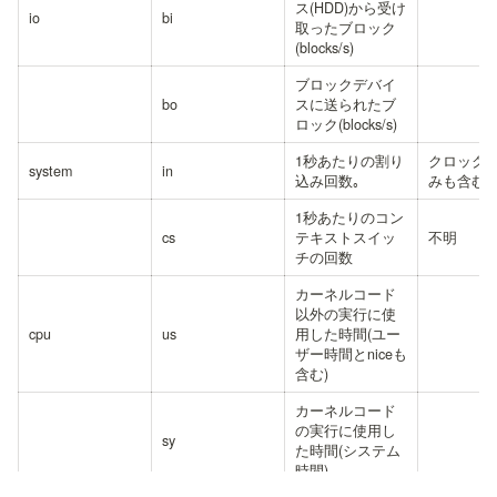
ス(HDD)から受け
io
bi
取ったブロック
(blocks/s)
ブロックデバイ
bo
スに送られたブ
ロック(blocks/s)
1秒あたりの割り
クロック
system
in
込み回数｡
みも含む
1秒あたりのコン
cs
テキストスイッ
不明
チの回数
カーネルコード
以外の実行に使
cpu
us
用した時間(ユー
ザー時間とniceも
含む)
カーネルコード
の実行に使用し
sy
た時間(システム
時間)