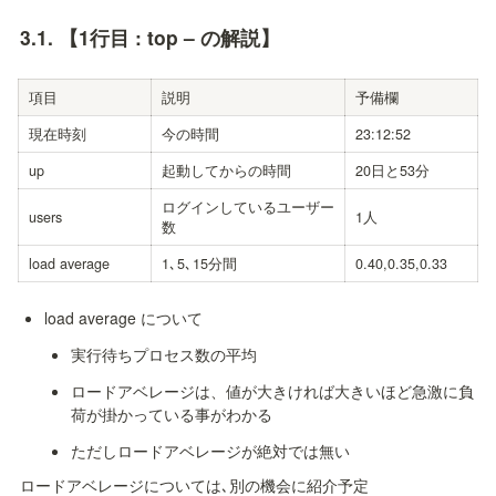
3.1. 
【1行目 : top – の解説】
項目
説明
予備欄
現在時刻
今の時間
23:12:52
up
起動してからの時間
20日と53分
ログインしているユーザー
users
1人
数
load average
1､5､15分間
0.40,0.35,0.33
load average について
実行待ちプロセス数の平均
ロードアベレージは、値が大きければ大きいほど急激に負
荷が掛かっている事がわかる
ただしロードアベレージが絶対では無い
ロードアベレージについては､別の機会に紹介予定