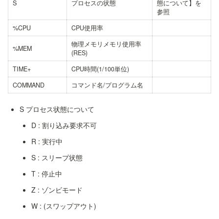
S
プロセスの状態
態について】を
参照
%CPU
CPU使用率
物理メモリメモリ使用率
%MEM
(RES)
TIME+
CPU時間(1/100単位)
COMMAND
コマンド名/プログラム名
S プロセス状態について
D : 割り込み要求不可
R : 実行中
S : スリープ状態
T : 停止中
Z : ゾンビモード
W : (スワップアウト)