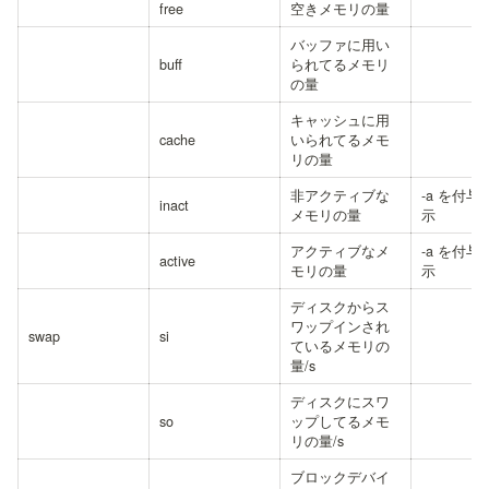
free
空きメモリの量
バッファに用い
buff
られてるメモリ
の量
キャッシュに用
cache
いられてるメモ
リの量
非アクティブな
-a を付与
inact
メモリの量
示
アクティブなメ
-a を付与
active
モリの量
示
ディスクからス
ワップインされ
swap
si
ているメモリの
量/s
ディスクにスワ
so
ップしてるメモ
リの量/s
ブロックデバイ