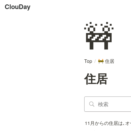
ClouDay
🚧
Top
/
住居
🚧
住居
11月からの住居は､