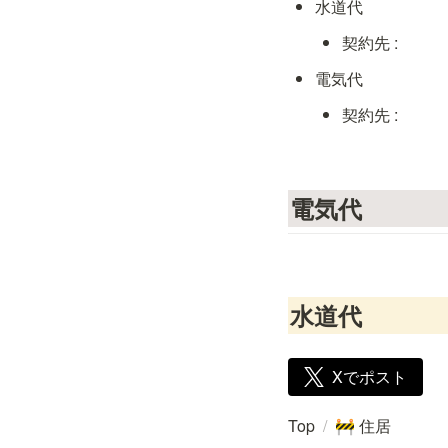
水道代
契約先 : 
電気代
契約先 :
電気代
水道代
Xでポスト
Top
/
住居
🚧