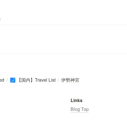
m
ted
/
【国内】Travel List
/
伊勢神宮
🗾
Links
Blog Top