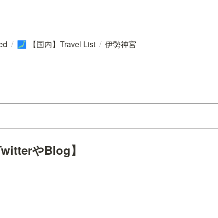
ted
/
【国内】Travel List
/
伊勢神宮
🗾
tterやBlog】