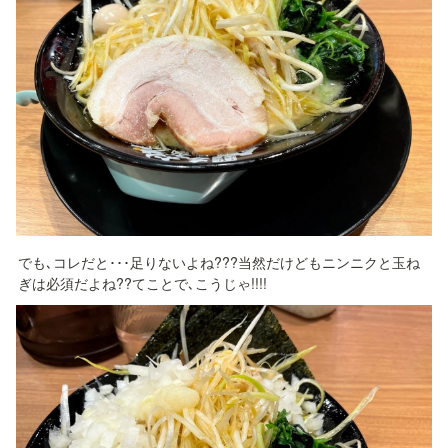
でも､コレだと･･･足りないよね???当然だけどもニンニクと玉ね
ぎは必須だよね??てことで､こうじゃ!!!!