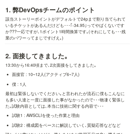
1. 
弊DevOpsチームのポイント
該当ストーリーポイントがデフォルトで24pまで割り当てられて
いるチケットがあるんだけども･･･｢-34.95｣ってやばくないです
か???一応ですが､1ポイント1時間換算です｡(それにしても･･･残
業のパワーってまじですげえ｡)
2. 
面接してきました｡
13:30から16:40頃まで､2次面接をしてきました｡
面接官 : 10~12人(アクティブ6~7人)
僕 : 1人
最初は緊張しないでください｡と言われたが流石に僕もこんなに
も多い人達と一度に面接した事がなかったので･･･物凄く緊張し
た｡試験内容としては､本当に技術に関する内容で･･･
試験1 : AWSCLIを使った作業と理由
試験2 : 構成図をベースに解説していく､質疑応答などなど