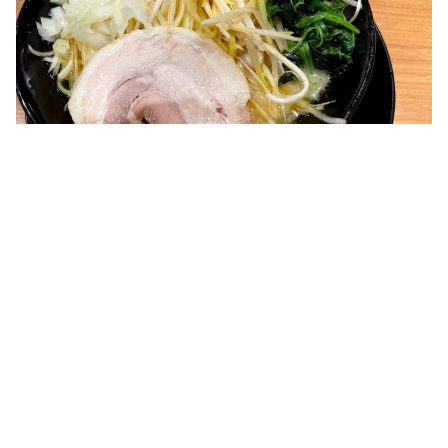
誰かが言ってたけども､ラーメンは身体に良い｡と｡(わかる)
5. 
リングライトを導入してから･･･
最初は画面の後ろに設置していましたが､ぶっちゃけ眩しい｡目が
疲れる｡
右後ろには部屋のライトがあるから､良いけども左側からは暗め
なので上向きにおいてみたら結構明るくて良い｡