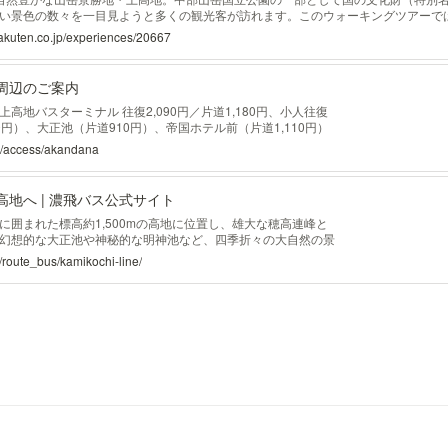
い景色の数々を一目見ようと多くの観光客が訪れます。このウォーキングツアーで
スポットを、ガイドと共にゆっくりと巡ります。 ガイド付きのウォーキングツアー
.rakuten.co.jp/experiences/20667
周辺のご案内
高地バスターミナル 往復2,090円／片道1,180円、小人往復
570円）、大正池（片道910円）、帝国ホテル前（片道1,110円）
害者割引適用料金です。 ※平湯温泉地区ゾーン〜帝国ホテル(岐阜
jp/access/akandana
5,000円) ※上記料金とは別に安房トンネル通行料金（片道
,580円）がかかります。 濃飛タクシー TEL 0578-82-
0578-89-2616 宝タクシー TEL 0578-89-2631 上
地へ | 濃飛バス公式サイト
 TEL 0263-95-2350
に囲まれた標高約1,500mの高地に位置し、雄大な穂高連峰と
幻想的な大正池や神秘的な明神池など、四季折々の大自然の景
岳リゾートです。上高地のシンボル的存在の河童橋から望む穂
/route_bus/kamikochi-line/
風景です。今も原生林が残るマイナスイオンたっぷりの大自然
とともに散策をお楽しみください。 ...