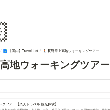

/
【国内】Travel List
/
長野県上高地ウォーキングツアー
🗾
🚶🏻
上高地ウォーキングツアー
ングツアー【楽天トラベル 観光体験】
の、自然豊かな山岳景勝地・上高地。中部山岳国立公園の一部として国の文化財（特別