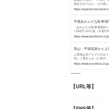
指定されており、その美し
橋、河童橋などの人気観光
https://experiences.travel
ださい。 ...
平湯あかんだな駐車場
・あかんだな駐車場地区〜上
1,050円 ※中の湯（片道
にも停車 ※カッコ内は障
https://www.kamikochi.or.
県の事業者【普通車】は片道
790円+回送料金790円＝1
1111 ハトタクシー TEL 
高山・平湯温泉から上高
高地タクシー共同配車管理センター
上高地は北アルプスの山々
美しく透きとおった梓川、
観が楽しめる日本屈指の山
https://www.nouhibus.co.jp
高連峰は、まさに絵になる
の中で、ゆったりと流れる時
ーーー
【URL等】
【SNS等】