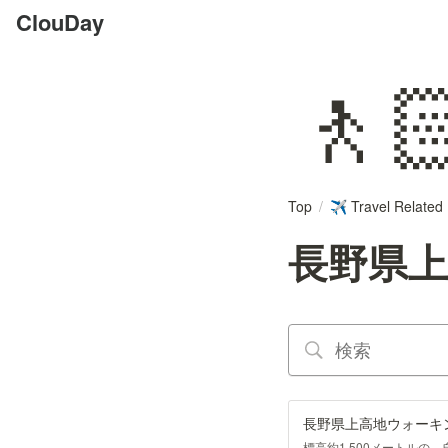
ClouDay
🚶
Top
/
Travel Related
✈️
長野県
長野県上高地ウォーキ
標高約1,500メートル