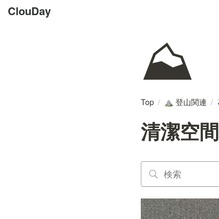
ClouDay
⛰️
Top
/
登山関連
/
⛰️
清潔空間 M