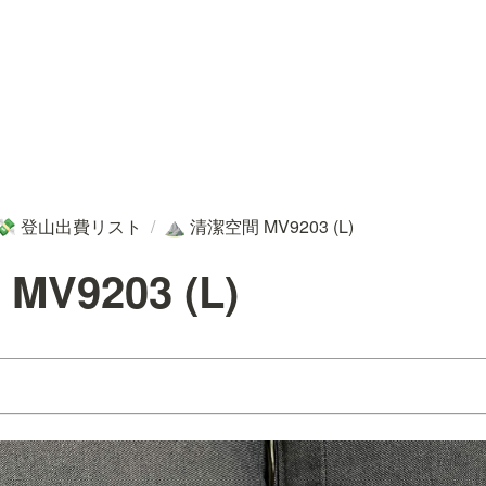
登山出費リスト
/
清潔空間 MV9203 (L)
💸
⛰️
V9203 (L)