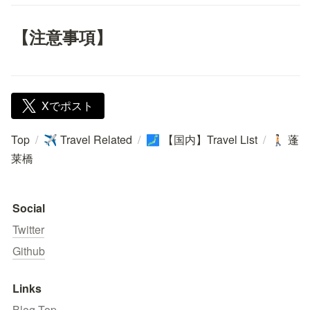
【注意事項】
Xでポスト
Top
/
Travel Related
/
【国内】Travel List
/
蓬
✈️
🗾
🚶🏻
莱橋
Social
Twitter
Github
Links
Blog Top