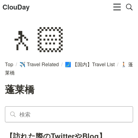
ClouDay
🚶🏻
Top
/
Travel Related
/
【国内】Travel List
/
蓬
✈️
🗾
🚶🏻
莱橋
蓬莱橋
【訪れた際のTwitterやBlog】