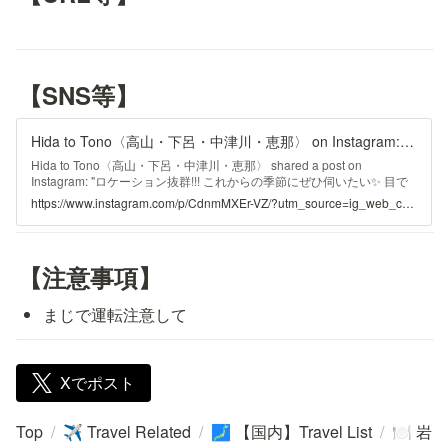
【SNS等】
Hida to Tono〈高山・下呂・中津川・恵那〉 on Instagram: "ロケーション抜群!!! これからの季節にぜひ伺いたい✨ 目で舌で楽しめるの最高です😃 Special thanks @mog.sweets スイーツ&もぐもぐ日記＠名古屋さんからのご紹介です♪ ↓↓↓ GW岐阜旅行① ◯岩魚の里 狭 付知狭の豊かな自然の中にあるお店⛰ 2人とも本谷定食を注文しました！ 岩魚の塩焼きは味が淡白で、程よい塩加減でとても美味しかったです✨ 岩魚の刺身は弾力がすごく、他にも色々な料理を楽しめて大満足😋 透き通ったエメラルドグリーンの川を眺めながら食事を楽しめるのも、中々他では味わえないので感動しました👏 こちらのお店は車1台しか通れない山奥の険しい道を登った先にあり、向かうだけでもひと苦労🚗 駐車場から吊り橋を渡ってお店に向かうのですが、その橋は一度に3人までしか乗れず中々揺れてスリリングでした😳 11時半頃に到着して1時間ほど待ったので、秘境にありながら大人気のお店だなと思いました😌 #岐阜旅行 #岐阜ランチ #中津川 #中津川ランチ #付知狭 #岩魚の里 #岩魚の里峡 ーーーーーーーーー ◆岐阜県飛騨〜東濃地域のグルメ/カフェ/観光地を紹介しています♪→ @hida_to_tono ◆ハッシュダグで掲載のお声かけさせて頂くかもしれません♪→ #hidatotono ーーーーーーーーー #岐阜観光 #岐阜観光スポット #岐阜好きな人と繋がりたい #gotoトラベル #東濃 #東濃カフェ #東濃ランチ #東濃グルメ #東濃地方ランチ #岐阜おすすめ #岐阜の絶景スポット #インスタ映え"
Hida to Tono〈高山・下呂・中津川・恵那〉 shared a post on
Instagram: "ロケーション抜群!!! これからの季節にぜひ伺いたい✨ 目で
舌で楽しめるの最高です😃 Special thanks @mog.sweets スイーツ&も
https://www.instagram.com/p/CdnmMXEr-VZ/?utm_source=ig_web_copy_link
ぐもぐ日記＠名古屋さんからのご紹介です♪ ↓↓↓ GW岐阜旅行① ◯岩
魚の里 狭 付知狭の豊かな自然の中にあるお店⛰ 2人とも本谷定食を注
文しました！ 岩魚の塩焼きは味が淡白で、程よい塩加減でとても美味
しかったです✨ 岩魚の刺身は弾力がすごく、他にも色々な料理を楽しめ
【注意事項】
て大満足😋 透き通ったエメラルドグリーンの川を眺めながら食事を楽
しめるのも、中々他では味わえないので感動しました👏 こちらのお店
は車1台しか通れない山奥の険しい道を登った先にあり、向かうだけで
まじで運転注意して
もひと苦労🚗 駐車場から吊り橋を渡ってお店に向かうのですが、その
橋は一度に3人までしか乗れず中々揺れてスリリングでした😳 11時半頃
に到着して1時間ほど待ったので、秘境にありながら大人気のお店だな
と思いました😌 #岐阜旅行 #岐阜ランチ #中津川 #中津川ランチ #付知
Xでポスト
狭 #岩魚の里 #岩魚の里峡 ーーーーーーーーー ◆岐阜県飛騨〜東濃地域
のグルメ/カフェ/観光地を紹介しています♪→ @hida_to_tono ◆ハッシ
ュダグで掲載のお声かけさせて頂くかもしれません♪→ #hidatotono ー
Top
/
Travel Related
/
【国内】Travel List
/
岩
✈️
🗾
🍽️
ーーーーーーーー #岐阜観光 #岐阜観光スポット #岐阜好きな人と繋が