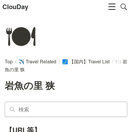
ClouDay
🍽️
Top
/
Travel Related
/
【国内】Travel List
/
岩
✈️
🗾
🍽️
魚の里 狭
岩魚の里 狭
【URL等】