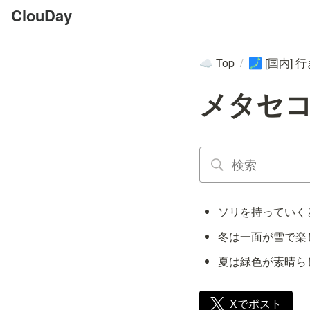
ClouDay
Top
/
[国内] 
☁️
🗾
メタセ
ソリを持っていく
冬は一面が雪で楽
夏は緑色が素晴ら
Xでポスト