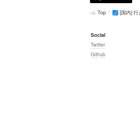
Top
/
[国内] 
☁️
🗾
Social
Twitter
Github