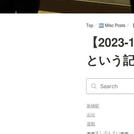
Top
/
Misc Posts
/
🆓
【2023
という
新橋駅
出社
退勤
🍣🍣すしざんまい🍣🍣