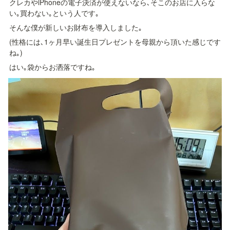
クレカやiPhoneの電子決済が使えないなら､そこのお店に入らな
い｡買わない｡という人です｡
そんな僕が新しいお財布を導入しました｡
(性格には､1ヶ月早い誕生日プレゼントを母親から頂いた感じです
ね｡)
はい｡袋からお洒落ですね｡