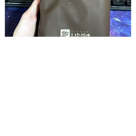
【鞄いたがき : 
https://www.itagaki.co.jp/
】という2006年から本社
は北海道にあるお店の商品です｡
たまたま､｢ららぽーと 名古屋みなとアクルス｣でイベントをやっ
ていたので寄りました｡
将来的には本店の方にも行ってみたい｡