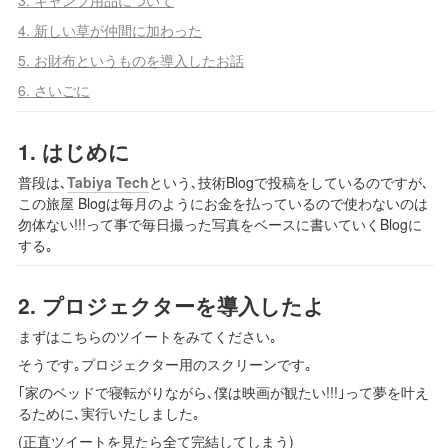
4. 新しい草が仲間に加わった
5. お財布というものを導入したお話
6. さいごに
1. 
はじめに
普段は､
Tabiya Tech
という､技術Blogで投稿をしているのですが､
この旅屋 Blogは毎月のようにお金を払っているので使わないのは
勿体ない!!!って事で毎日撮った写真をベースに書いていくBlogに
する｡
2. 
プロジェクターを導入したよ
まずはこちらのツイートをみてください｡
そうです｡プロジェクター用のスクリーンです｡
｢家のベッドで寝転がりながら､僕は映画が観たい!!!｣って夢を叶え
るために､実行いたしました｡
(正直ツイートを見たら全て完結してしまう)