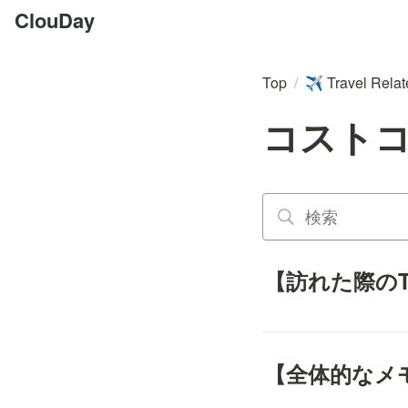
ClouDay
Top
/
Travel Rela
✈️
コストコ
【訪れた際のTwi
【全体的なメ