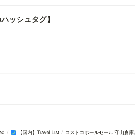
amのハッシュタグ】
m
ted
/
【国内】Travel List
/
コストコホールセール 守山倉庫
🗾