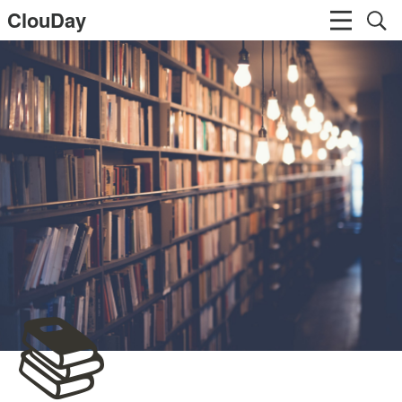
ClouDay
📚