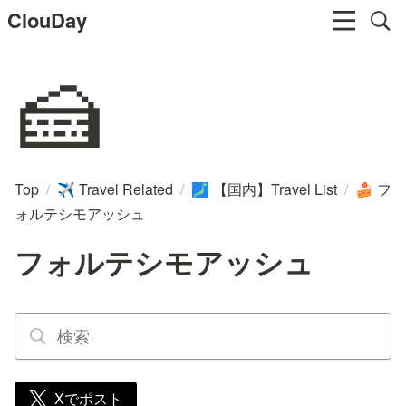
ClouDay
🍰
Top
/
Travel Related
/
【国内】Travel List
/
フ
✈️
🗾
🍰
ォルテシモアッシュ
フォルテシモアッシュ
Xでポスト