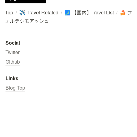
Top
/
Travel Related
/
【国内】Travel List
/
フ
✈️
🗾
🍰
ォルテシモアッシュ
Social
Twitter
Github
Links
Blog Top