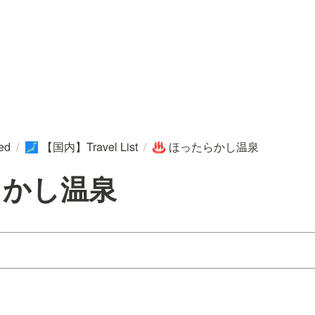
ted
/
【国内】Travel List
/
ほったらかし温泉
🗾
♨️
らかし温泉