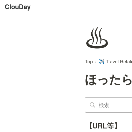
ClouDay
♨️
Top
/
Travel Rela
✈️
ほった
【URL等】