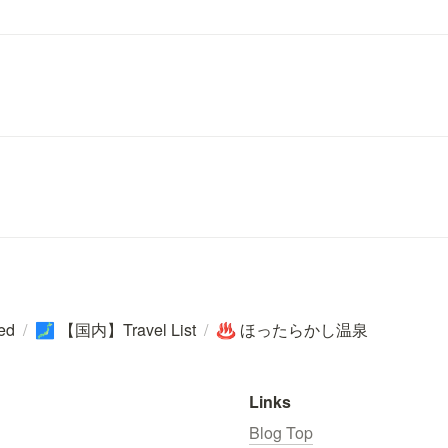
ted
/
【国内】Travel List
/
ほったらかし温泉
🗾
♨️
Links
Blog Top