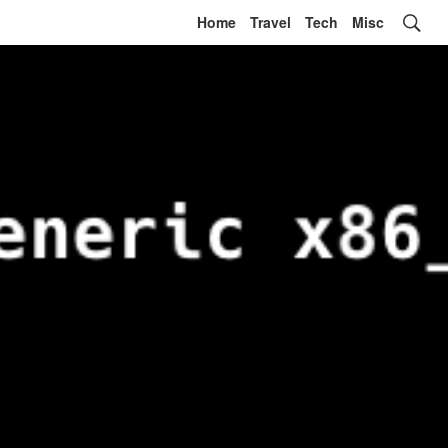
Home
Travel
Tech
Misc