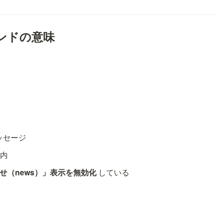
ンドの意味
す
ッセージ
案内
せ（news）」表示を無効化
 している