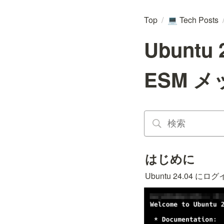
Top
/
Tech Posts
💻
Ubunt
ESM 
はじめに
Ubuntu 24.0