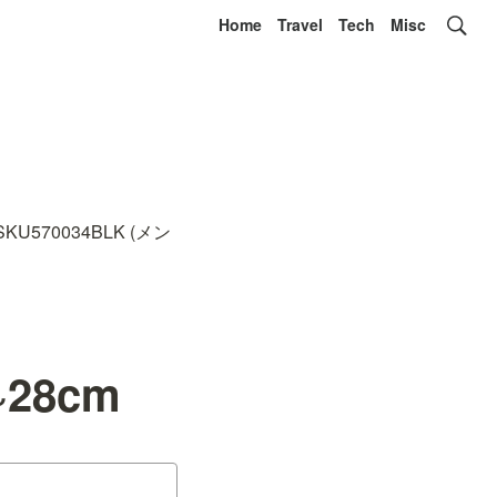
Home
Travel
Tech
Misc
KU570034BLK (メン
~28cm