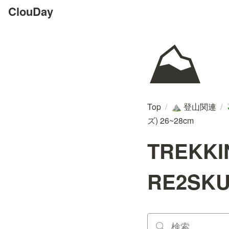
ClouDay
⛰️
Top
/
登山関連
/
⛰️
ズ) 26~28cm
TREKK
RE2SKU