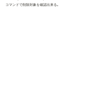
 コマンドで削除対象を確認出来る｡
1.8. 
【destroy】リソースの削除
 コマンドで作成したリソースの削除が出来る｡
途中で【Enter a value】と対話を求められますが､【yes】
と入力して削除を開始してくれる｡
【Destroy complete! Resources: 1 destroyed.】と表示されたら､
実際にAWSコンソール側にて確認すると､リソースが無くなって
いることが確認できます｡
1.9. 
【-target】特定のリソースだけを操作
Xでポスト
Top
/
Tech Posts
/
【Terraform】基本的なコマンドの使い方
💻
編