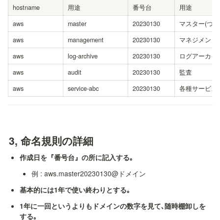
hostname
用途
番号台
用途
aws
master
20230130
マスター(つま
aws
management
20230130
マネジメント
aws
log-archive
20230130
ログアーカイ
aws
audit
20230130
監査
aws
service-abc
20230130
各種サービス
3, 命名規則の詳細
作成日を『番号台』の所に記入する｡
例 : aws.master20230130@ドメイン
基本的には1年で使い終わりとする｡
1年に一回というよりもドメインの数字を見て､随時棚卸しを
する｡