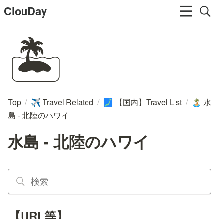
ClouDay
🏝️
Top
/
Travel Related
/
【国内】Travel List
/
水
✈️
🗾
🏝️
島 - 北陸のハワイ
水島 - 北陸のハワイ
【URL等】