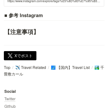
https://www.instagram.com/explore/tags/%E5%8D%83%E7%95%B3%E6%95%B7%E3%82%AB%E3%83%BC%E3%83%AB/
■ 参考 Instagram
【注意事項】
Xでポスト
Top
/
Travel Related
/
【国内】Travel List
/
千
✈️
🗾
🏞️
畳敷カール
Social
Twitter
Github