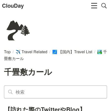
ClouDay
🏞️
Top
/
Travel Related
/
【国内】Travel List
/
千
✈️
🗾
🏞️
畳敷カール
千畳敷カール
【訪れた際のTwitterやBlog】