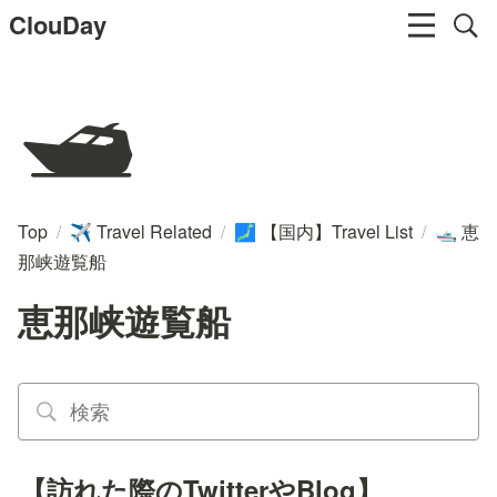
ClouDay
🛥️
Top
/
Travel Related
/
【国内】Travel List
/
恵
✈️
🗾
🛥️
那峡遊覧船
恵那峡遊覧船
【訪れた際のTwitterやBlog】