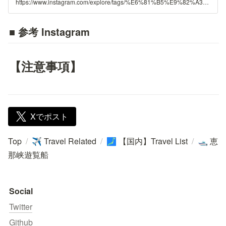
https://www.instagram.com/explore/tags/%E6%81%B5%E9%82%A3%E5%B3%A1%E9%81%8A%E8%A6%A7%E8%88%B9/
■ 参考 Instagram
【注意事項】
Xでポスト
Top
/
Travel Related
/
【国内】Travel List
/
恵
✈️
🗾
🛥️
那峡遊覧船
Social
Twitter
Github